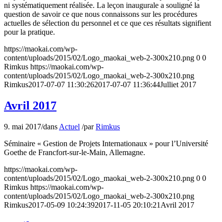
ni systématiquement réalisée. La leçon inaugurale a souligné la
question de savoir ce que nous connaissons sur les procédures
actuelles de sélection du personnel et ce que ces résultats signifient
pour la pratique.
https://maokai.com/wp-
content/uploads/2015/02/Logo_maokai_web-2-300x210.png
0
0
Rimkus
https://maokai.com/wp-
content/uploads/2015/02/Logo_maokai_web-2-300x210.png
Rimkus
2017-07-07 11:30:26
2017-07-07 11:36:44
Julliet 2017
Avril 2017
9. mai 2017
/
dans
Actuel
/
par
Rimkus
Séminaire « Gestion de Projets Internationaux » pour l’Université
Goethe de Francfort-sur-le-Main, Allemagne.
https://maokai.com/wp-
content/uploads/2015/02/Logo_maokai_web-2-300x210.png
0
0
Rimkus
https://maokai.com/wp-
content/uploads/2015/02/Logo_maokai_web-2-300x210.png
Rimkus
2017-05-09 10:24:39
2017-11-05 20:10:21
Avril 2017