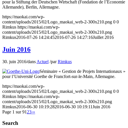
pour la Stiftung der Deutschen Wirtschaft (Fondation de l’Economie
Allemande), Berlin, Allemagne.
https://maokai.com/wp-
content/uploads/2015/02/Logo_maokai_web-2-300x210.png
0
0
Rimkus
https://maokai.com/wp-
content/uploads/2015/02/Logo_maokai_web-2-300x210.png
Rimkus
2016-07-26 14:24:45
2016-07-26 14:27:16
Juillet 2016
Juin 2016
30. juin 2016
/
dans
Actuel
/
par
Rimkus
Séminaire « Gestion de Projets Internationaux »
pour l’Université Goethe de Francfort-sur-le-Main, Allemagne.
https://maokai.com/wp-
content/uploads/2015/02/Logo_maokai_web-2-300x210.png
0
0
Rimkus
https://maokai.com/wp-
content/uploads/2015/02/Logo_maokai_web-2-300x210.png
Rimkus
2016-06-30 10:19:28
2016-06-30 10:19:11
Juin 2016
Page 1 sur 9
1
2
3
›
»
Search