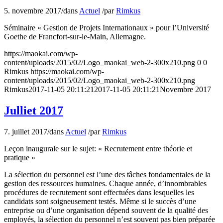
5. novembre 2017
/
dans
Actuel
/
par
Rimkus
Séminaire « Gestion de Projets Internationaux » pour l’Université
Goethe de Francfort-sur-le-Main, Allemagne.
https://maokai.com/wp-
content/uploads/2015/02/Logo_maokai_web-2-300x210.png
0
0
Rimkus
https://maokai.com/wp-
content/uploads/2015/02/Logo_maokai_web-2-300x210.png
Rimkus
2017-11-05 20:11:21
2017-11-05 20:11:21
Novembre 2017
Julliet 2017
7. juillet 2017
/
dans
Actuel
/
par
Rimkus
Leçon inaugurale sur le sujet: « Recrutement entre théorie et
pratique »
La sélection du personnel est l’une des tâches fondamentales de la
gestion des ressources humaines. Chaque année, d’innombrables
procédures de recrutement sont effectuées dans lesquelles les
candidats sont soigneusement testés. Même si le succès d’une
entreprise ou d’une organisation dépend souvent de la qualité des
employés, la sélection du personnel n’est souvent pas bien préparée