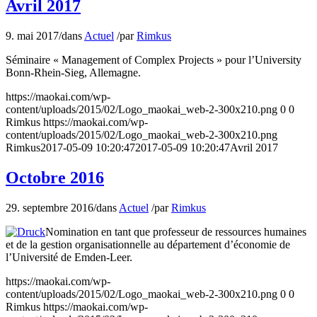
Avril 2017
9. mai 2017
/
dans
Actuel
/
par
Rimkus
Séminaire « Management of Complex Projects » pour l’University
Bonn-Rhein-Sieg, Allemagne.
https://maokai.com/wp-
content/uploads/2015/02/Logo_maokai_web-2-300x210.png
0
0
Rimkus
https://maokai.com/wp-
content/uploads/2015/02/Logo_maokai_web-2-300x210.png
Rimkus
2017-05-09 10:20:47
2017-05-09 10:20:47
Avril 2017
Octobre 2016
29. septembre 2016
/
dans
Actuel
/
par
Rimkus
Nomination en tant que professeur de ressources humaines
et de la gestion organisationnelle au département d’économie de
l’Université de Emden-Leer.
https://maokai.com/wp-
content/uploads/2015/02/Logo_maokai_web-2-300x210.png
0
0
Rimkus
https://maokai.com/wp-