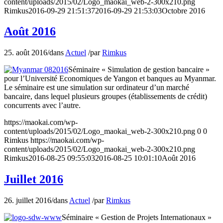
content/uploads/2015/02/Logo_maokai_web-2-300x210.png
Rimkus
2016-09-29 21:51:37
2016-09-29 21:53:03
Octobre 2016
Août 2016
25. août 2016
/
dans
Actuel
/
par
Rimkus
Séminaire « Simulation de gestion bancaire »
pour l’Université Economiques de Yangon et banques au Myanmar.
Le séminaire est une simulation sur ordinateur d’un marché
bancaire, dans lequel plusieurs groupes (établissements de crédit)
concurrents avec l’autre.
https://maokai.com/wp-
content/uploads/2015/02/Logo_maokai_web-2-300x210.png
0
0
Rimkus
https://maokai.com/wp-
content/uploads/2015/02/Logo_maokai_web-2-300x210.png
Rimkus
2016-08-25 09:55:03
2016-08-25 10:01:10
Août 2016
Juillet 2016
26. juillet 2016
/
dans
Actuel
/
par
Rimkus
Séminaire « Gestion de Projets Internationaux »