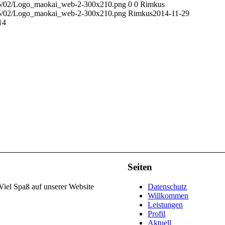
015/02/Logo_maokai_web-2-300x210.png
0
0
Rimkus
015/02/Logo_maokai_web-2-300x210.png
Rimkus
2014-11-29
14
Seiten
 Viel Spaß auf unserer Website
Datenschutz
Willkommen
Leistungen
Profil
Aktuell