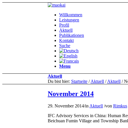
Willkommen
Leistungen
Profil
Aktuell
Publikationen
Kontakt
Suche
Menu
Aktuell
Du bist hier:
Startseite
/
Aktuell
/
Aktuell
/
N
November 2014
29. November 2014
/
in
Aktuell
/
von
Rimkus
IFC
Advisory Services
in China:
Human Res
Beichuan
Fumin
Village and
Township
Ban