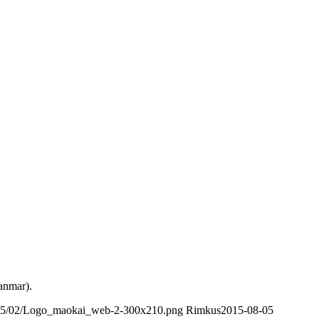
anmar).
2015/02/Logo_maokai_web-2-300x210.png
Rimkus
2015-08-05